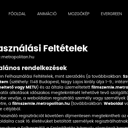
FŐOLDAL
ANIMÁCIÓ
MOZGÓKÉP
EVERGREEN
asználási Feltételek
.metropolitan.hu
alános rendelkezések
en Felhasználási Feltételek, mint szerződés (a továbbiakban:
Sz
etem
(székhely: 1148 Budapest, Nagy Lajos király útja 1-9.; inté
eltető vagy METU
) és az általa üzemeltetett
filmszemle.metro
gatói alkotások időszakos megtekintését lehetővé tevő szolgál
ybe vevője, a weboldalon regisztráló személy vagy személyek (
étre, a
filmszemle.metropolitan.hu
(továbbiakban:
Weboldal
v
e céljából.
használó regisztrációt követően díjmentesen megtekintheti az o
dalra csak 16. életévüket betöltött személyek regisztrálhatnak