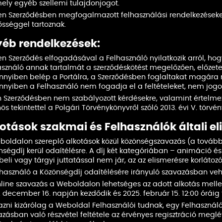
ely egyéb szellemi tulajdonjogot.
len Szerződésben megfogalmazott felhasználási rendelkezéseke
ősséggel tartoznak.
éb rendelkezések:
en Szerződés elfogadásával a Felhasználó nyilatkozik arról, ho
asználó annak tartalmát a szerződéskötést megelőzően, előzet
nyiben belép a Portálra, a Szerződésben foglaltakat magára né
nyiben a Felhasználó nem fogadja el a feltételeket, nem jogos
n Szerződésben nem szabályozott kérdésekre, valamint értelme
ös tekintettel a Polgári Törvénykönyvről szóló 2013. évi V. törvé
otások szakmai és Felhasználók általi el
boldalon szereplő alkotások közül közönségszavazás (a továb
ségdíj kerül odaítélésre. A díj két kategóriában – animáció és r
eli vagy tárgyi juttatással nem jár, az az elismerésre korlátozó
lhasználó a Közönségdíj odaítélésére irányuló szavazásban vehe
nline szavazás a Weboldalon lehetséges az adott alkotás melle
 december 16. napján kezdődik és 2025. február 15. 12:00 óráig t
azni kizárólag a Weboldal Felhasználói tudnak, egy Felhasznál
azásban való részvétel feltétele az érvényes regisztráció meg