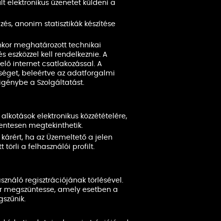
t elektronikus üzenetet küldeni a
zés, anonim statisztikák készítése
nkor meghatározott technikai
 eszközzel kell rendelkeznie. A
elő internet csatlakozással. A
tséget, beleértve az adatforgalmi
i igénybe a Szolgáltatást.
 alkotások elektronikus közzétételére,
entesen megtekinthetik.
kárért, ha az Üzemeltető a jelen
rli a felhasználói profilt.
ználó regisztrációjának törlésével.
kor megszüntesse, amely esetben a
gszűnik.