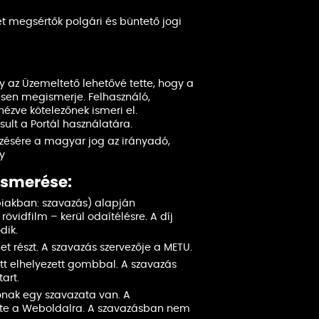
t megsértők polgári és büntető jogi
gy az Üzemeltető lehetővé tette, hogy a
esen megismerje. Felhasználó,
zve kötelezőnek ismeri el.
ult a Portál használatára.
zésére a magyar jog az irányadó,
ny
ismerése:
biakban: szavazás) alapján
övidfilm – kerül odaítélésre. A díj
dik.
t részt. A szavazás szervezője a METU.
tt elhelyezett gombbal. A szavazás
art.
ónak egy szavazata van. A
léte a Weboldalra. A szavazásban nem