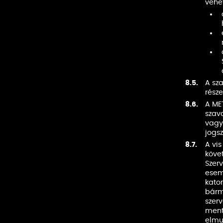
vehe
8.5.
A sz
része
8.6.
A MET
szava
vagy
jogs
8.7.
A vi
köve
Szerv
esem
kato
bárm
szerv
mente
elmu