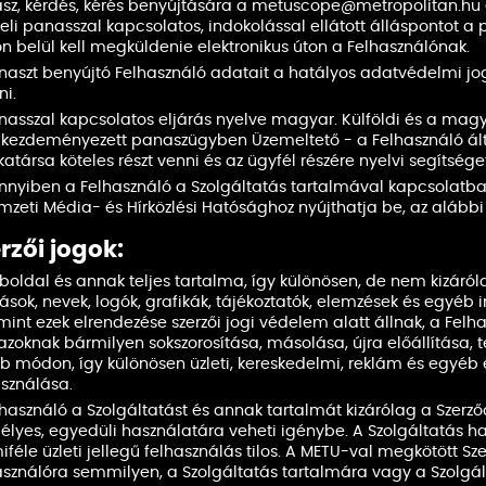
sz, kérdés, kérés benyújtására a metuscope@metropolitan.hu
eli panasszal kapcsolatos, indokolással ellátott álláspontot a 
n belül kell megküldenie elektronikus úton a Felhasználónak.
naszt benyújtó Felhasználó adatait a hatályos adatvédelmi jo
ni.
nasszal kapcsolatos eljárás nyelve magyar. Külföldi és a mag
l kezdeményezett panaszügyben Üzemeltető - a Felhasználó álta
társa köteles részt venni és az ügyfél részére nyelvi segítséget
nyiben a Felhasználó a Szolgáltatás tartalmával kapcsolatba
zeti Média- és Hírközlési Hatósághoz nyújthatja be, az alábbi 
rzői jogok:
boldal és annak teljes tartalma, így különösen, de nem kizáról
ások, nevek, logók, grafikák, tájékoztatók, elemzések és egyéb 
mint ezek elrendezése szerzői jogi védelem alatt állnak, a Fel
 azoknak bármilyen sokszorosítása, másolása, újra előállítása, 
b módon, így különösen üzleti, kereskedelmi, reklám és egyéb 
asználása.
lhasználó a Szolgáltatást és annak tartalmát kizárólag a Szerz
élyes, egyedüli használatára veheti igénybe. A Szolgáltatás h
iféle üzleti jellegű felhasználás tilos. A METU-val megkötött
asználóra semmilyen, a Szolgáltatás tartalmára vagy a Szolgá