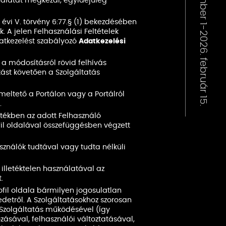
álatát megkezdi, egyidejűleg
. évi V. törvény 6:77.§ (1) bekezdésében
 A jelen Felhasználási Feltételek
atkezelést szabályozó
Adatkezelési
a módosításról rövid felhívás
ást követően a Szolgáltatás
meltető a Portálon vagy a Portálról
.
rtékben az adott Felhasználó
ofil oldalával összefüggésben végzett
sználók tudtával vagy tudta nélküli
 illetéktelen használatával az
.
ofil oldala bármilyen jogosulatlan
detről. A Szolgáltatásokhoz szorosan
 Szolgáltatás működésével (így
zásával, felhasználói változtatásával,