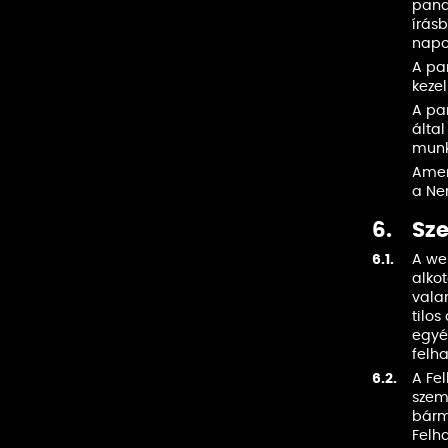
pana
írásb
napo
A pa
kezel
A pa
álta
munka
Amen
a Nem
6.
Sze
6.1.
A we
alkot
vala
tilos
egyé
felh
6.2.
A Fe
szem
bárm
Felh