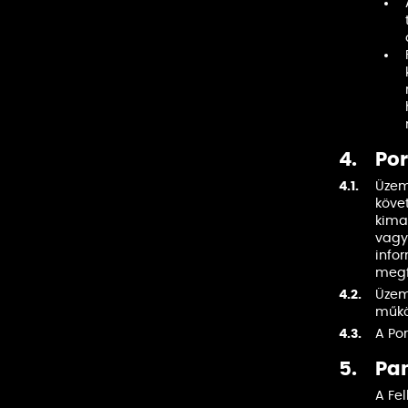
4.
Por
4.1.
Üzeme
köve
kima
vagy
info
megfe
4.2.
Üzem
műkö
4.3.
A Po
5.
Pan
A Fe