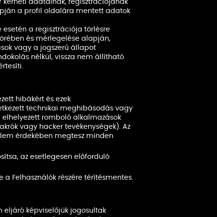
 kérheti adatainak, regisztrációjának
ján a profil oldalára mentett adatok
esetén a regisztrációja törlésre
ykörében és mérlegelése alapján,
ások vagy a jogszerű állapot
dokolás nélkül, vissza nem állítható
tesíti.
zett hibákért és ezek
eletkezett technikai meghibásodás vagy
al elhelyezett romboló alkalmazások
makrók vagy hacker tevékenységek). Az
édelem érdekében megtesz minden
ítsa, az esetlegesen előforduló
e a Felhasználók részére térítésmentes.
ljáró képviselőjük jogosultak