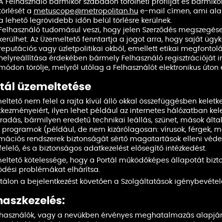
A Felhasználó bármikor szabadon törölheti profilját és bármikor
törlését a
metuscope@metropolitan.hu
e-mail címen, ami alap
a lehető legrövidebb időn belül törlésre kerülnek.
Felhasználó tudomásul veszi, hogy jelen Szerződés megszegése 
kerülhet. Az Üzemeltető fenntartja a jogot arra, hogy saját üg
reputációs vagy üzletpolitikai okból, emellett etikai megfontol
helyreállítása érdekében bármely Felhasználó regisztrációját in
módon törölje, melyről utólag a Felhasználót elektronikus úton ér
tál üzemeltetése
ltető nem felel a rajta kívül álló okkal összefüggésben keletke
tkezményeiért, ilyen lehet például az internetes hálózatban k
radás, bármilyen eredetű technikai leállás, szünet, mások ált
 programok (például, de nem kizárólagosan: vírusok, férgek, 
rmációs rendszerek biztonságát sértő magatartások elleni v
lelő, és a biztonságos adatkezelést elősegítő intézkedést.
eltető kötelessége, hogy a Portál működőképes állapotát biztos
dési problémákat elhárítsa.
rtálon a bejelentkezést követően a Szolgáltatások igénybevétel
aszkezelés:
lhasználók, vagy a nevükben érvényes meghatalmazás alapján e