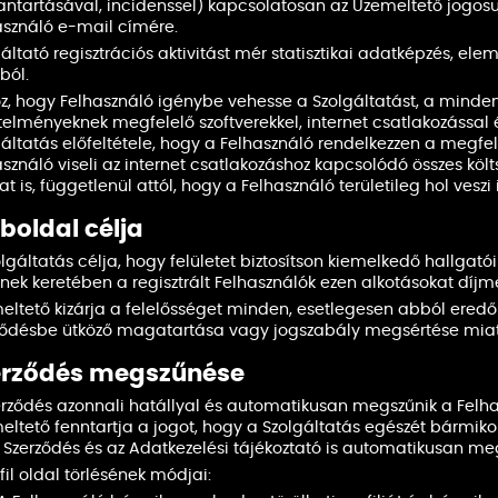
antartásával, incidenssel) kapcsolatosan az Üzemeltető jogosul
asználó e-mail címére.
áltató regisztrációs aktivitást mér statisztikai adatképzés, elem
ból.
z, hogy Felhasználó igénybe vehesse a Szolgáltatást, a minde
elményeknek megfelelő szoftverekkel, internet csatlakozással és
áltatás előfeltétele, hogy a Felhasználó rendelkezzen a megfel
sználó viseli az internet csatlakozáshoz kapcsolódó összes köl
at is, függetlenül attól, hogy a Felhasználó területileg hol vesz
oldal célja
lgáltatás célja, hogy felületet biztosítson kiemelkedő hallgatói
nek keretében a regisztrált Felhasználók ezen alkotásokat díjm
eltető kizárja a felelősséget minden, esetlegesen abból eredő 
ződésbe ütköző magatartása vagy jogszabály megsértése miatt tö
erződés megszűnése
erződés azonnali hatállyal és automatikusan megszűnik a Felhas
eltető fenntartja a jogot, hogy a Szolgáltatás egészét bármi
n Szerződés és az Adatkezelési tájékoztató is automatikusan me
fil oldal törlésének módjai: