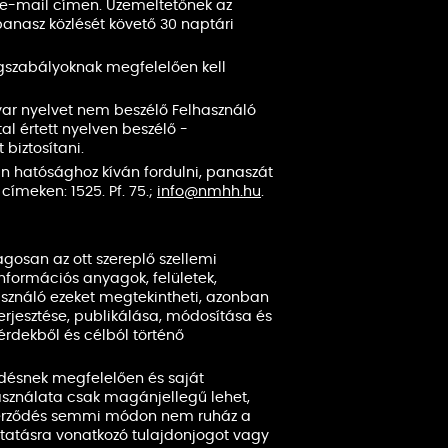
 e-mail címen. Üzemeltetőnek az
panasz közlését követő 30 naptári
gszabályoknak megfelelően kell
yar nyelvet nem beszélő Felhasználó
l értett nyelven beszélő -
 biztosítani.
n hatósághoz kíván fordulni, panaszát
címeken: 1525. Pf. 75.;
info@nmhh.hu
.
agosan az ott szereplő szellemi
információs anyagok, felületek,
használó ezeket megtekintheti, azonban
terjesztése, publikálása, módosítása és
érdekből és célból történő
ődésnek megfelelően és saját
asználata csak magánjellegű lehet,
 Szerződés semmi módon nem ruház a
ltatásra vonatkozó tulajdonjogot vagy