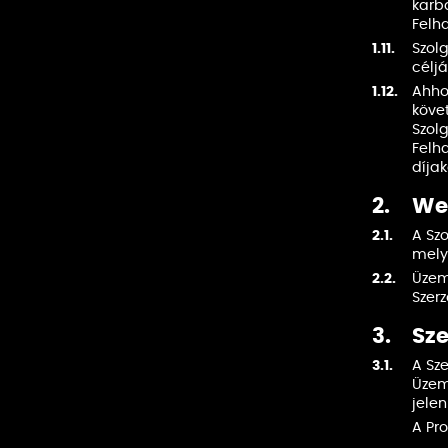
karb
Felh
1.11.
Szolg
céljá
1.12.
Ahho
követ
Szolg
Felha
díjak
2.
Web
2.1.
A Szo
mely
2.2.
Üzem
Szer
3.
Sz
3.1.
A Sz
Üzem
jele
A Pro