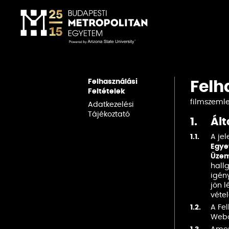
Felhasználási
Felh
Feltételek
filmszemle
Adatkezelési
Tájékoztató
1.
Ált
1.1.
A jel
Egy
Üzem
hall
igén
jön l
vétel
1.2.
A Fel
Webol