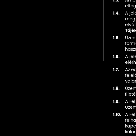
1.3.
Amen
elfog
1.4.
A jel
megh
elvá
Tájé
1.5.
Üzem
form
hasz
1.6.
A je
elér
1.7.
Az e
felel
vala
1.8.
Üzeme
illet
1.9.
A Fel
Üzem
1.10.
A Fel
felh
kapc
külön