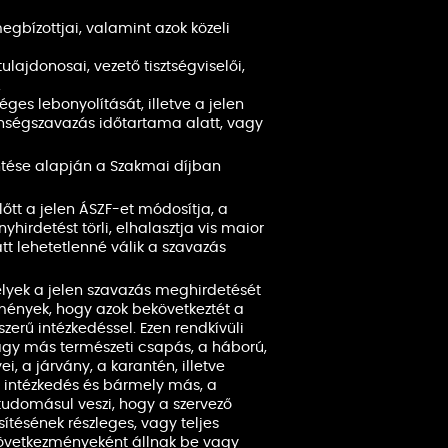
megbízottjai, valamint azok közeli
ajdonosai, vezető tisztségviselői,
.
es lebonyolítását, illetve a jelen
önségszavazás időtartama alatt, vagy
ntése alapján a Szakmai díjban
lőtt a jelen ÁSZF-et módosítja, a
yhirdetést törli, elhalasztja vis maior
tt lehetetlenné válik a szavazás
yek a jelen szavazás meghirdetését
mények, hogy azok bekövetkeztét a
zerű intézkedéssel. Ezen rendkívüli
vagy más természeti csapás, a háború,
, a járvány, a karantén, illetve
 intézkedés és bármely más, a
 tudomásul veszi, hogy a szervező
sítésének részleges, vagy teljes
 következményeként állnak be vagy