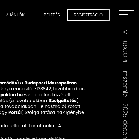
AJÁNLÓK
BELÉPÉS
REGISZTRÁCIÓ
METUSCOPE Filmszemle - 2025. december 1-2026. február 15.
erződés
) a
Budapesti Metropolitan
zményi azonosító: FI33842, továbbiakban:
politan.hu
weboldalon közzétett
tatás (a továbbiakban:
Szolgáltatás
)
a továbbiakban: Felhasználó) között
agy
Portál
) Szolgáltatásainak igénybe
da feltöltött tartalmakat. A
.