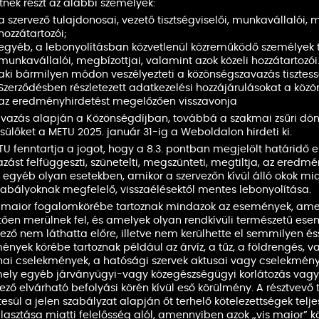
tnek részt az alábbi személyek:
a szervező tulajdonosai, vezető tisztségviselői, munkavállalói, 
hozzátartozói;
egyéb, a lebonyolításban közvetlenül közreműködő személyek tul
munkavállalói, megbízottjai, valamint azok közeli hozzátartozói
aki bármilyen módon veszélyezteti a közönségszavazás tisztesség
Szerződésben részletezett adatkezelési hozzájárulásokat a köz
az eredményhirdetést megelőzően visszavonja
avazás alapján a Közönségdíjban, továbbá a szakmai zsűri dö
sülőket a METU 2025. január 31-ig a Weboldalon hirdeti ki.
U fenntartja a jogot, hogy a 8.3. pontban megjelölt határidő e
zást felfüggeszti, szünetelti, megszünteti, megtiltja, az eredmén
 egyéb olyan esetekben, amikor a szervezőn kívül álló okok mia
zabályoknak megfelelő, visszaélésektől mentes lebonyolítása.
s maior fogalomkörébe tartoznak mindazok az események, amel
tően merülnek fel, és amelyek olyan rendkívüli természetű ese
ező nem láthatta előre, illetve nem kerülhette el semmilyen éss
ények körébe tartoznak például az árvíz, a tűz, a földrengés, 
nai cselekmények, a hatósági szervek aktusai vagy cselekményei
ely egyéb járványügyi-vagy közegészségügyi korlátozás vagy
ező elvárható befolyási körén kívül eső körülmény. A résztvevő
sül a jelen szabályzat alapján őt terhelő kötelezettségek telje
lasztása miatti felelősség alól, amennyiben azok „vis maior”