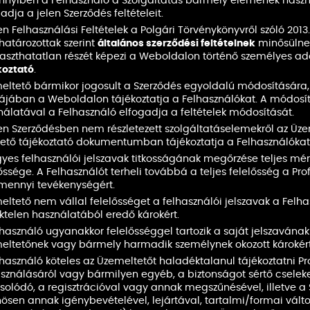
nyiben a Felhasználó a Szolgáltatás bármely elemének haszn
adja a jelen Szerződés feltételeit.
en Felhasználási Feltételek a Polgári Törvénykönyvről szóló 2013
atározottak szerint
általános szerződési feltételnek
minősülnek.
laszthatatlan részét képezi a Weboldalon történő személyes ad
koztató
.
eltető bármikor jogosult a Szerződés egyoldalú módosítására, 
ájában a Weboldalon tájékoztatja a Felhasználókat. A módosít
nálatával a Felhasználó elfogadja a feltételek módosítását.
len Szerződésben nem részletezett szolgáltatáselemekről az Üze
hető tájékoztató dokumentumban tájékoztatja a Felhasználókat
gyes felhasználói jelszavak titkosságának megőrzése teljes mé
őssége. A Felhasználót terheli továbbá a teljes felelősség a Pr
mennyi tevékenységért.
ltető nem vállal felelősséget a felhasználói jelszavak a Felha
éktelen használatából eredő károkért.
használó ugyanakkor felelősséggel tartozik a saját jelszavának
eltetőnek vagy bármely harmadik személynek okozott károkért
használó köteles az Üzemeltetőt haladéktalanul tájékoztatni Pr
asználásáról vagy bármilyen egyéb, a biztonságot sértő cseleke
solódó, a regisztrációval vagy annak megszűnésével, illetve a
ösen annak igénybevételével, lejártával, tartalmi/formai válto