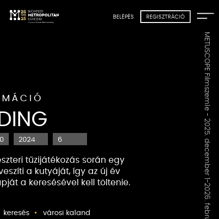
BELÉPÉS
REGISZTRÁCIÓ
METUSCOPE Filmszemle - 2025. december 1-2026. február 15.
IMÁCIÓ
DING
00
2024
6
eszteri tűzijátékozás során egy
veszíti a kutyáját, így az új év
apját
a keresésével
kell töltenie.
keresés
városi kaland