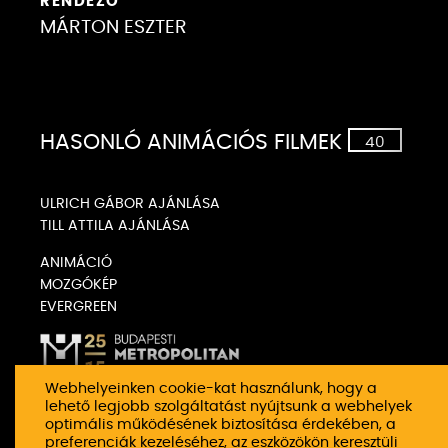
RENDEZŐ
MÁRTON ESZTER
Glitch
A 
HASONLÓ ANIMÁCIÓS FILMEK
40
ULRICH GÁBOR AJÁNLÁSA
TILL ATTILA AJÁNLÁSA
ANIMÁCIÓ
MOZGÓKÉP
EVERGREEN
Webhelyeinken cookie-kat használunk, hogy a
lehető legjobb szolgáltatást nyújtsunk a webhelyek
optimális működésének biztosítása érdekében, a
preferenciák kezeléséhez, az eszközökön keresztüli