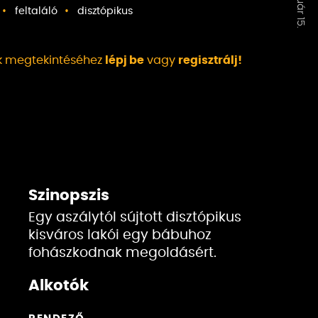
feltaláló
disztópikus
ek megtekintéséhez
lépj be
vagy
regisztrálj!
Szinopszis
Egy aszálytól sújtott disztópikus
kisváros lakói egy bábuhoz
fohászkodnak megoldásért.
Alkotók