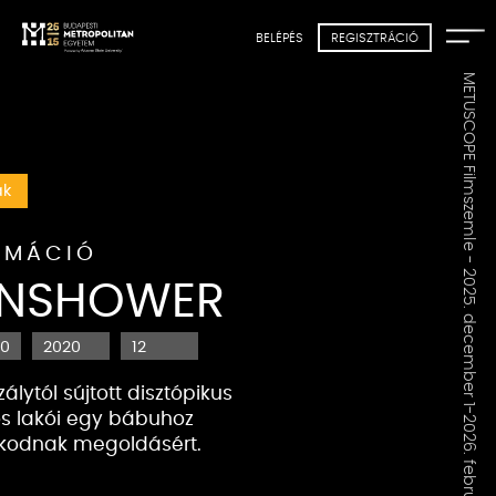
BELÉPÉS
REGISZTRÁCIÓ
METUSCOPE Filmszemle - 2025. december 1-2026. február 15.
ak
IMÁCIÓ
NSHOWER
00
2020
12
álytól sújtott disztópikus
s lakói
egy bábuhoz
kodnak megoldásért.