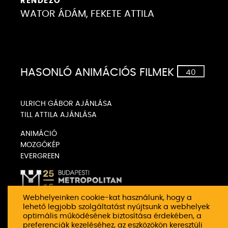
RENDEZŐ
WATOR ÁDÁM, FEKETE ATTILA
Puding
Má
HASONLÓ ANIMÁCIÓS FILMEK
40
ULRICH GÁBOR AJÁNLÁSA
TILL ATTILA AJÁNLÁSA
ANIMÁCIÓ
MOZGÓKÉP
EVERGREEN
Webhelyeinken cookie-kat használunk, hogy a
lehető legjobb szolgáltatást nyújtsunk a webhelyek
optimális működésének biztosítása érdekében, a
preferenciák kezeléséhez, az eszközökön keresztüli